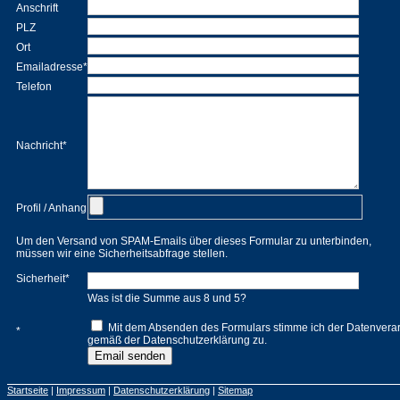
Anschrift
PLZ
Ort
Emailadresse
*
Telefon
Nachricht
*
Profil / Anhang
Um den Versand von SPAM-Emails über dieses Formular zu unterbinden,
müssen wir eine Sicherheitsabfrage stellen.
Sicherheit
*
Was ist die Summe aus 8 und 5?
Mit dem Absenden des Formulars stimme ich der Datenverar
*
gemäß der Datenschutzerklärung zu.
Startseite
|
Impressum
|
Datenschutzerklärung
|
Sitemap